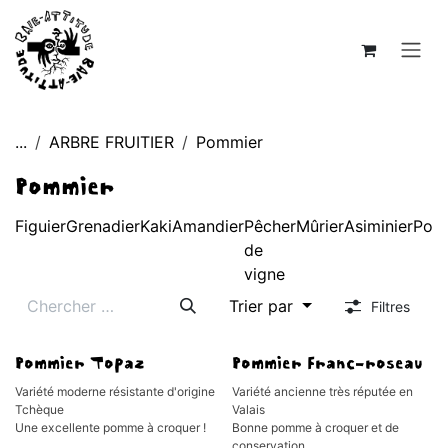
Se rendre au contenu
...
ARBRE FRUITIER
Pommier
Pommier
Figuier
Grenadier
Kaki
Amandier
Pêcher
Mûrier
Asiminier
Poiri
de
vigne
Trier par
Filtres
Pommier Topaz
Pommier Franc-roseau
Variété moderne résistante d'origine
Variété ancienne très réputée en
Tchèque
Valais
Une excellente pomme à croquer !
Bonne pomme à croquer et de
conservation