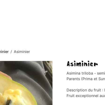
AGE D'ACCUEIL
À PROPOS
BOUTIQUE
CONTACT
Blog
inier
Asiminier
Asiminier
Asimina triloba - sem
Parents (Prima et Sun
Description du fruit 
Fruit exceptionnel au