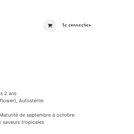
​ ​​
Se connecter
is 2 ans
flower), Autostérile
: Maturité de septembre à octobre
x saveurs tropicales