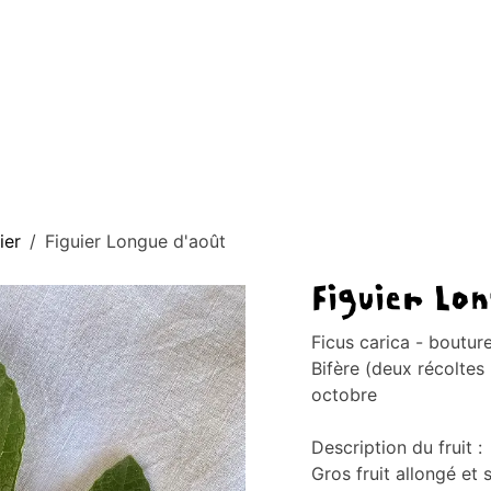
AGE D'ACCUEIL
À PROPOS
BOUTIQUE
CONTACT
Blog
ier
Figuier Longue d'août
Figuier Lo
Ficus carica - bouture 
Bifère (deux récoltes p
octobre
Description du fruit :
Gros fruit allongé et 