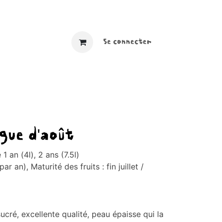
​ ​​
Se connecter
ngue d'août
1 an (4l), 2 ans (7.5l)
ar an), Maturité des fruits : fin juillet /
sucré, excellente qualité, peau épaisse qui la