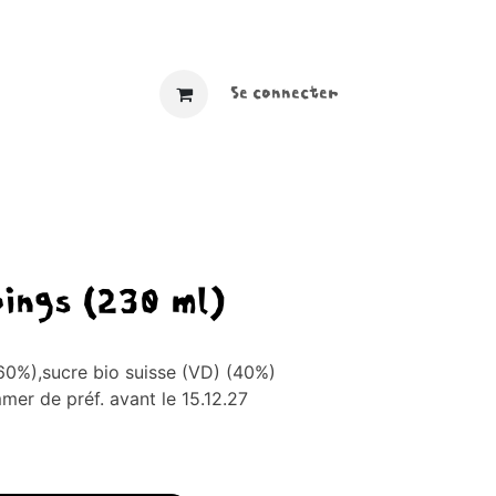
​ ​​
Se connecter
oings (230 ml)
(60%),sucre bio suisse (VD) (40%)
mer de préf. avant le 15.12.27