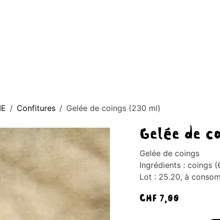
AGE D'ACCUEIL
À PROPOS
BOUTIQUE
CONTACT
Blog
ME
Confitures
Gelée de coings (230 ml)
Gelée de c
Gelée de coings
Ingrédients : coings 
Lot : 25.20, à consom
CHF
7,00