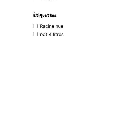
Étiquettes
Racine nue
pot 4 litres
pot 3 litres
pot 5 litres
Pot 7.5 litres
230 ml
5dl
60g
100g
Cubi 3 litres
À PROPOS DE NOUS
1000 ml
500 ml
Baie-Attitude
bouteille 1 litre