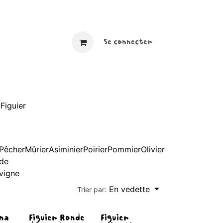
​ ​​
Se connecter
Figuier
Pêcher
Mûrier
Asiminier
Poirier
Pommier
Olivier
de
vigne
En vedette
Trier par:
ena
Figuier Ronde
Figuier