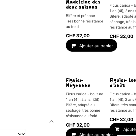
Madeleine des
Ficus carica - 
deux saisons
1 an (4l), 2 ans (
Bifère et précoce
Bifère, adapté 
Très bonne résistance
séchage, très 
au froid
résistance au f
CHF
32,00
CHF
32,00
Ajouter au panier
Figuier
Figuier Lo
Negronne
d'août
Ficus carica - bouture
Ficus carica - 
1 an (4l), 2 ans (7.5l)
1 an (4l), 2 ans (
Bifère, adapté au
Bifère, très bo
séchage, très bonne
résistance au f
résistance au froid
CHF
32,00
CHF
32,00
Ajoute
Ajouter au panier