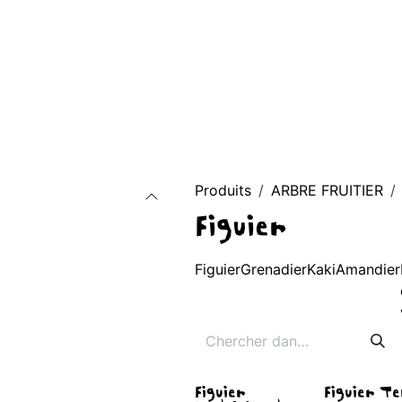
AGE D'ACCUEIL
À PROPOS
BOUTIQUE
CONTACT
Blog
Produits
ARBRE FRUITIER
Figuier
Figuier
Grenadier
Kaki
Amandier
Figuier
Figuier T