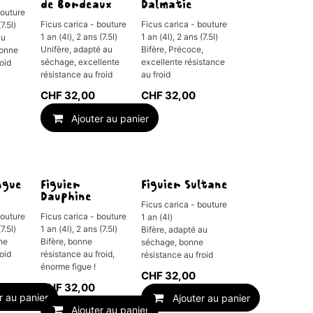
de Bordeaux
Dalmatie
bouture
Ficus carica - bouture
Ficus carica - bouture
7.5l)
1 an (4l), 2 ans (7.5l)
1 an (4l), 2 ans (7.5l)
au
Unifère, adapté au
Bifère, Précoce,
bonne
séchage, excellente
excellente résistance
roid
résistance au froid
au froid
CHF
32,00
CHF
32,00
Ajouter au panier
ngue
Figuier
Figuier Sultane
Dauphine
Ficus carica - bouture
bouture
Ficus carica - bouture
1 an (4l)
7.5l)
1 an (4l), 2 ans (7.5l)
Bifère, adapté au
nne
Bifère, bonne
séchage, bonne
roid
résistance au froid,
résistance au froid
énorme figue !
CHF
32,00
CHF
32,00
r au panier
Ajouter au panier
Ajouter au panier