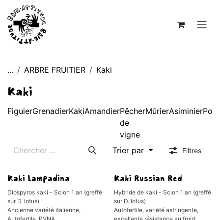
Se rendre au contenu
...
ARBRE FRUITIER
Kaki
Kaki
Figuier
Grenadier
Kaki
Amandier
Pêcher
Mûrier
Asiminier
Poiri
de
vigne
Trier par
Filtres
Épuisé
Kaki Lampadina
Kaki Russian Red
Diospyros kaki - Scion 1 an (greffé
Hybride de kaki - Scion 1 an (greffé
sur D. lotus)
sur D. lotus)
Ancienne variété italienne,
Autofertile, variété astringente,
Autofertile, PVNA
excellente résistance au froid