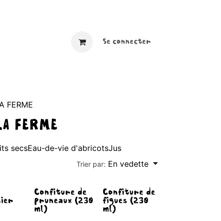
​ ​​
Se connecter
LA FERME
LA FERME
its secs
Eau-de-vie d'abricots
Jus
En vedette
Trier par:
Épuisé
Confiture de
Confiture de
sier
pruneaux (230
figues (230
)
ml)
ml)