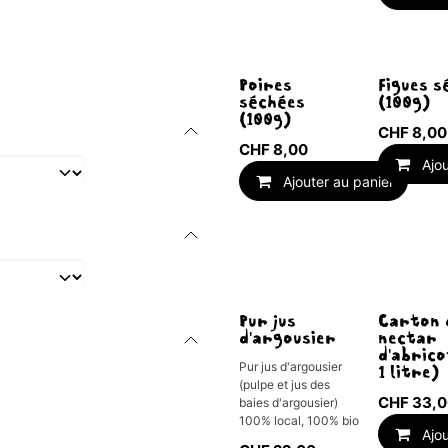
Poires
Figues s
séchées
(100g)
(100g)
CHF
8,00
CHF
8,00
Ajo
Ajouter au panier
Épuisé
Pur jus
Carton 
d'argousier
nectar
d'abrico
Pur jus d'argousier
1 litre)
(pulpe et jus des
CHF
33,0
baies d'argousier)
100% local, 100% bio
Ajo