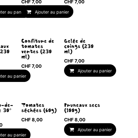
CHF
7,00
CHF
7,00
uter au panier
Ajouter au panier
Confiture de
Gelée de
aux
tomates
coings (230
(230
vertes (230
ml)
ml)
CHF
7,00
CHF
7,00
Ajouter au panier
uter au panier
Épuisé
u-de-
Tomates
Pruneaux secs
e 30°
séchées (60g)
(100g)
CHF
8,00
CHF
8,00
0
Ajouter au panier
uter au panier