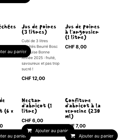
Épuisé
échées
Jus de poires
Jus de poires
(3 litres)
à l'argousier
(1 litre)
Cubi de 3 litres
CHF
8,00
Variétés Beurré Bosc
uter au panier
et Louise Bonne
Année 2025 : fruité,
savoureux et pas trop
sucré !
CHF
12,00
de
Nectar
Confiture
d'abricot (1
d'abricot à la
t (6 x
litre)
verveine (230
ml)
CHF
6,00
0
CHF
7,00
Ajouter au panier
uter au panier
Ajouter au panier