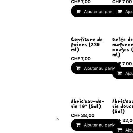
CHF
7,00
CHF
7,00
Ajouter au panier
Ajo
Confiture de
Gelée de
poires (230
maquere
ml)
rouges 
ml)
CHF
7,00
CHF
7,00
Ajouter au panier
Ajo
Abric'eau-de-
Abric'ea
vie 40° (5dl)
vie douc
(5dl)
CHF
38,00
CHF
32,0
Ajouter au panier
Ajo