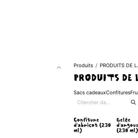
AGE D'ACCUEIL
À PROPOS
BOUTIQUE
CONTACT
Blog
Produits
PRODUITS DE 
PRODUITS DE 
Sacs cadeaux
Confitures
Fru
Confiture
Gelée
d'abricot (230
d'argou
ml)
(230 ml