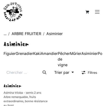
Se rendre au contenu
...
ARBRE FRUITIER
Asiminier
Asiminier
Figuier
Grenadier
Kaki
Amandier
Pêcher
Mûrier
Asiminier
Poiri
de
vigne
Trier par
Filtres
Asiminier
Asimina triloba - semis 2 ans
Arbre remarquable, fruits
extraordinaires, bonne résistance
au froid